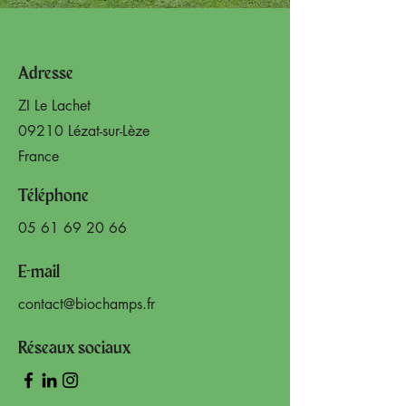
Adresse
ZI Le Lachet
09210 Lézat-sur-Lèze
France
Téléphone
05 61 69 20 66
E-mail
contact@biochamps.fr
Réseaux sociaux